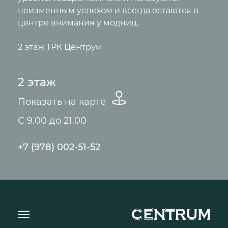
неизменным успехом и всегда остаются в
центре внимания у модниц.
2 этаж ТРК Центрум
2 этаж
Показать на карте
С 9.00 до 21.00
+7 (978) 002-51-52