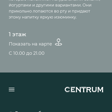
йогуртами и другими вариантами. Они
прикольно лопаются во рту и придают
этому напитку яркую изюминку.
1 этаж
Показать на карте
С 10.00 до 21.00