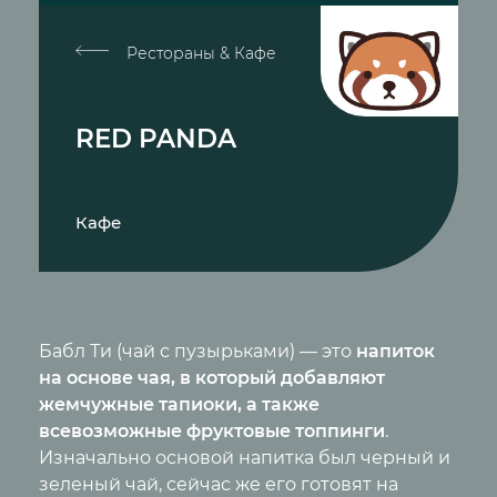
Рестораны & Кафе
RED PANDA
Кафе
Бабл Ти (чай с пузырьками) — это
напиток
на основе чая, в который добавляют
жемчужные тапиоки, а также
всевозможные фруктовые топпинги
.
Изначально основой напитка был черный и
зеленый чай, сейчас же его готовят на