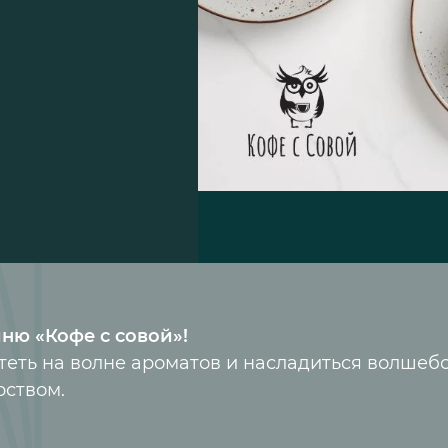
ню «Кофе с совой»!
еть на волне ароматов и насладиться волшеб
рством.