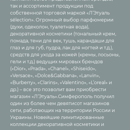
так и ассортимент продукции под
собственной торговой маркой «Л’Этуаль
sélection». Огромный выбор парфюмерии
(духи, одеколон, туалетная вода),
декоративной косметики (тональный крем,
помада, тени для век, тушь, карандаши для
глаз и для губ, пудра, лак для ногтей и т.д.),
средств для ухода за кожей (кремы, лосьоны,
гели и т.д.) ведущих мировых брендов
(«Dior», «Prada», «Сhanel», «Shiseido»,
«Versace», «Dolce&Gabbana», «Lanvin»,
«Burberry», «Clarins», «Valentino», «L’oreal» и
др.) – все это позволит вам приобрести
магазин «Л’Этуаль».Симферополь получил
один из более чем девятисот магазинов
сети, работающих на территории России и
Украины. Новейшие лимитированные
коллекции декоративной косметики и