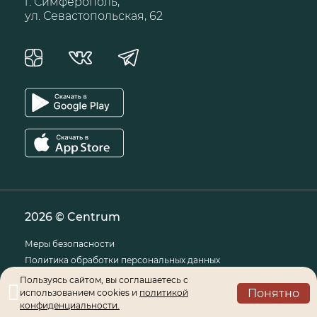
г. Симферополь,
ул. Севастопольская, 62
2026 © Centrum
Меры безопасности
Политика обработки персональных данных
Правила паркинга
Пользуясь сайтом, вы соглашаетесь с
Понятно
использованием cookies и
Правила посещения торгового центра
политикой
конфиденциальности.