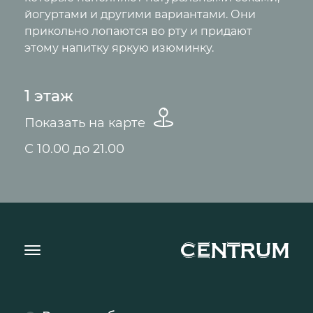
йогуртами и другими вариантами. Они
прикольно лопаются во рту и придают
этому напитку яркую изюминку.
1 этаж
Показать на карте
С 10.00 до 21.00