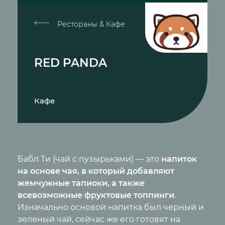
Рестораны & Кафе
RED PANDA
Кафе
Бабл Ти (чай с пузырьками) — это
напиток
на основе чая, в который добавляют
жемчужные тапиоки, а также
всевозможные фруктовые топпинги
.
Изначально основой напитка был черный и
зеленый чай, сейчас же его готовят на