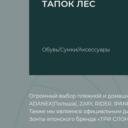
ТАПОК ЛЕС
Обувь/Сумки/Аксессуары
Огромный выбор пляжной и домашней
ADANEX(Польша), ZAXY, RIDER, IPA
Также мы являемся официальным ди
Зонты японского бренда «ТРИ СЛОН