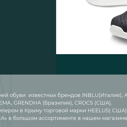
 обуви известных брендов INBLU(Италия), AX
NEMA, GRENDHA (Бразилия), CROCS (США).
лером в Крыму торговой марки HEELUS( США) 
А» в большом ассортименте в нашем магазине