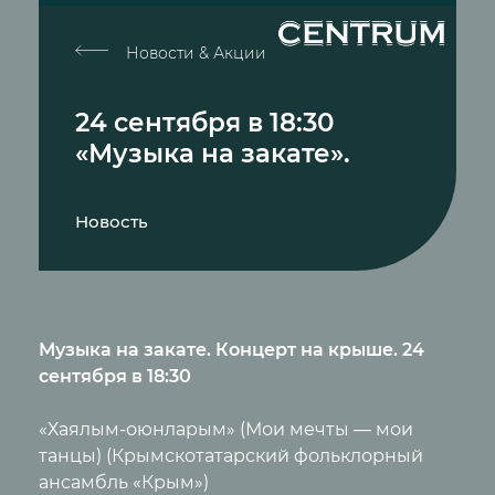
Новости & Акции
24 сентября в 18:30
«Музыка на закате».
Новость
Музыка на закате. Концерт на крыше. 24
сентября в 18:30
«Хаялым-оюнларым» (Мои мечты — мои
танцы) (Крымскотатарский фольклорный
ансамбль «Крым»)