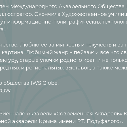
Член Международного Акварельного Общества 
иллюстратор. Окончила Художественное училищ
тут информационно-полиграфических технолог
а.
честве. Люблю её за мягкость и текучесть и з
я картина. Любимый жанр – пейзаж и все что св
ктуру, старые улочки родного края и не только
родных и региональных выставок, а также меж
 общества IWS Globe.
COW.
 Биеннале Акварели «Современная Акварель» Кр
ерной акварели Крыма имени Р.Т. Подуфалого».