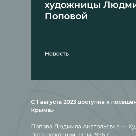
художницы Людм
Поповой
Новость
С 1 августа 2023 доступна к пос
Крыма»
Попова Людмила Анатольевна — Ху
Дата рождения: 13.04.1976 г.