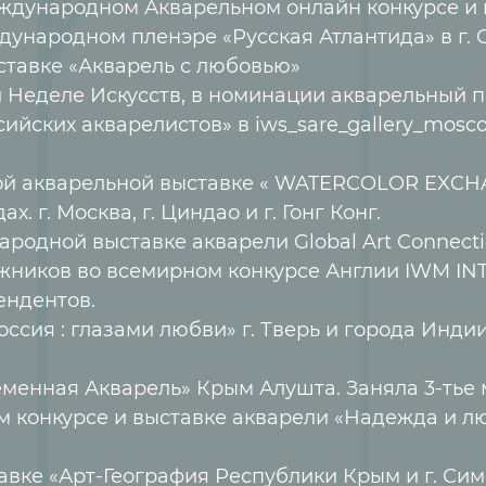
еждународном Акварельном онлайн конкурсе и
еждународном пленэре «Русская Атлантида» в г. Су
ыставке «Акварель с любовью»
ой Неделе Искусств, в номинации акварельный п
оссийских акварелистов» в iws_sare_gallery_mos
ной акварельной выставке « WATERCOLOR EXCHA
х. г. Москва, г. Циндао и г. Гонг Конг.
ародной выставке акварели Global Art Connect
удожников во всемирном конкурсе Англии IWM
ендентов.
Россия : глазами любви» г. Тверь и города Инди
ременная Акварель» Крым Алушта. Заняла 3-тье 
м конкурсе и выставке акварели «Надежда и люб
ставке «Арт-География Республики Крым и г. С