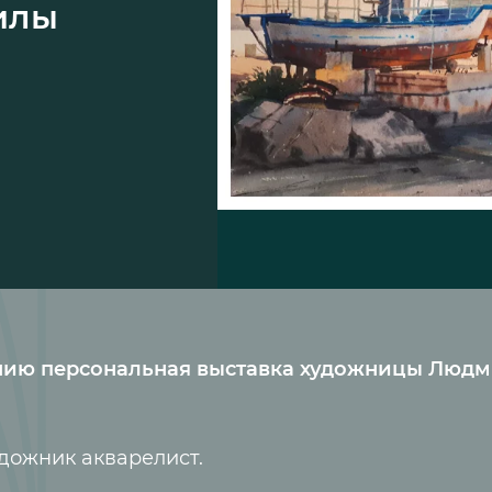
илы
ещению персональная выставка художницы Люд
дожник акварелист.